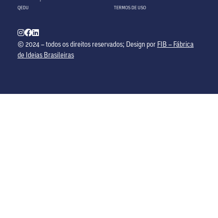
QEDU
TERMOS DE USO
© 2024 – todos os direitos reservados; Design por
FIB – Fábrica
de Ideias Brasileiras