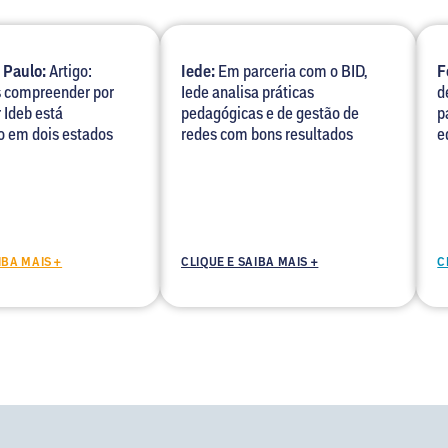
 Paulo:
Artigo:
Iede:
Em parceria com o BID,
F
 compreender por
Iede analisa práticas
d
 Ideb está
pedagógicas e de gestão de
p
o em dois estados
redes com bons resultados
e
IBA MAIS +
CLIQUE E SAIBA MAIS +
C