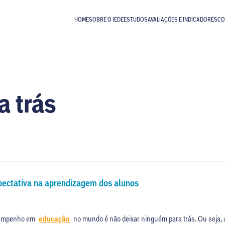
HOME
SOBRE O IEDE
ESTUDOS
AVALIAÇÕES E INDICADORES
CO
a trás
xpectativa na aprendizagem dos alunos
esempenho em
educação
no mundo é não deixar ninguém para trás. Ou seja, 