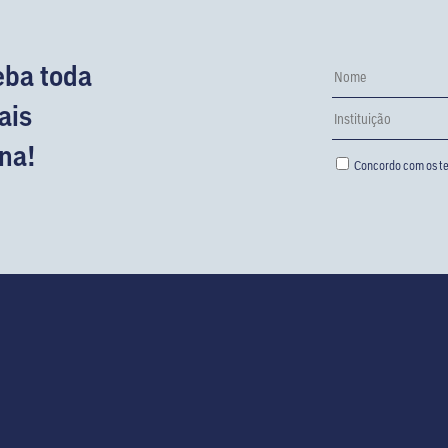
eba toda
ais
na!
Concordo com os te