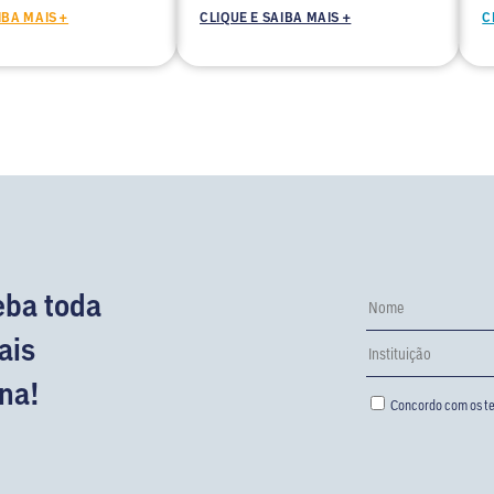
IBA MAIS +
CLIQUE E SAIBA MAIS +
C
eba toda
ais
na!
Concordo com os te