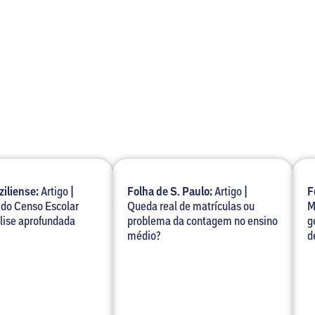
ziliense:
Artigo |
Folha de S. Paulo:
Artigo |
F
 do Censo Escolar
Queda real de matrículas ou
M
lise aprofundada
problema da contagem no ensino
g
médio?
d