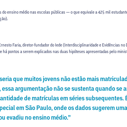
 do ensino médio nas escolas públicas — o que equivale a 425 mil estudan
ção).
rnesto Faria, diretor-fundador do Iede (Interdisciplinaridade e Evidências n
que há pontos a serem explicados nas duas hipóteses apresentadas pelo mini
eria que muitos jovens não estão mais matriculad
, essa argumentação não se sustenta quando se an
 quantidade de matrículas em séries subsequentes.
special em São Paulo, onde os dados sugerem um
u evadiu no ensino médio.”