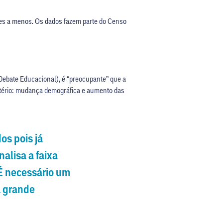
tes a menos. Os dados fazem parte do Censo
o Debate Educacional), é “preocupante” que a
stério: mudança demográfica e aumento das
os pois já
alisa a faixa
 É necessário um
a grande