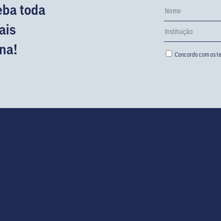
eba toda
ais
na!
Concordo com os te