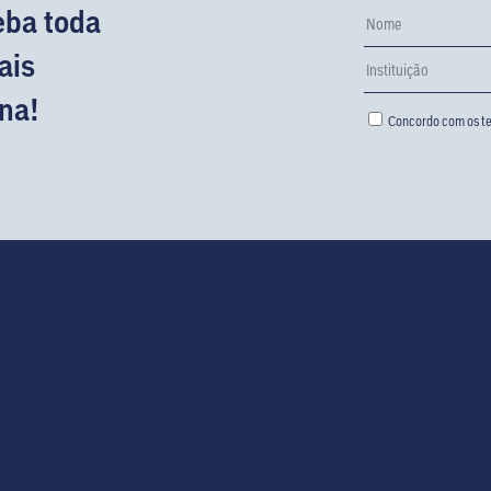
eba toda
ais
na!
Concordo com os te