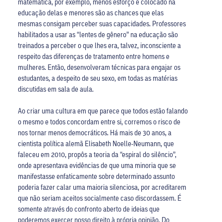
matemática, por exemplo, menos esforço é colocado na
educação delas e menores são as chances que elas
mesmas consigam perceber suas capacidades. Professores
habilitados a usar as “lentes de gênero” na educação são
treinados a perceber o que lhes era, talvez, inconsciente a
respeito das diferenças de tratamento entre homens e
mulheres. Então, desenvolveram técnicas para engajar os
estudantes, a despeito de seu sexo, em todas as matérias
discutidas em sala de aula.
Ao criar uma cultura em que parece que todos estão falando
o mesmo e todos concordam entre si, corremos o risco de
nos tornar menos democráticos. Há mais de 30 anos, a
cientista política alemã Elisabeth Noelle-Neumann, que
faleceu em 2010, propôs a teoria da “espiral do silêncio”,
onde apresentava evidências de que uma minoria que se
manifestasse enfaticamente sobre determinado assunto
poderia fazer calar uma maioria silenciosa, por acreditarem
que não seriam aceitos socialmente caso discordassem. É
somente através do confronto aberto de ideias que
poderemos exercer nosso direito à própria opinião. Do