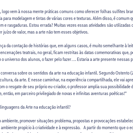
l, logo vem à nossa mente práticas comuns como oferecer folhas sulfites 
da para modelagem e tintas de várias cores e texturas. Além disso, é comum 
lagem e rasgaduras. Estou errada? Muitas vezes essas atividades são utiliza
 juízo de valor, mas a arte não tem esses objetivos.
a da contação de histórias que, em alguns casos, é muito semelhante à leit
encenações teatrais, no geral, ficam restritas às datas comemorativas que, 
o universo dos alunos, o fazer pelo fazer…. Estaria a arte presente nessas p
 conversa sobre os sentidos da arte na educação infantil. Segundo Ostento 
ltura, da arte. E nesse caminhar, na experiência compartilhada, ele vai apr
 o resgate de seu próprio eu-criador, o professor amplia sua possibilidade
 então, em parceiro privilegiado de novas e infinitas aventuras poéticas!”
s linguagens da Arte na educação infantil?
 o ambiente, promover situações problema, propostas e provocações estabelec
 ambiente propício à criatividade e à expressão. A partir do momento que o 