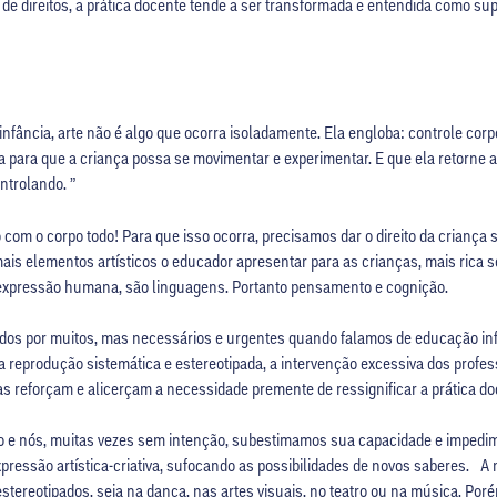
 de direitos, a prática docente tende a ser transformada e entendida como sup
fância, arte não é algo que ocorra isoladamente. Ela engloba: controle corpor
ança para que a criança possa se movimentar e experimentar. E que ela retorne a
ntrolando. ”
com o corpo todo! Para que isso ocorra, precisamos dar o direito da criança se
ais elementos artísticos o educador apresentar para as crianças, mais rica s
de expressão humana, são linguagens. Portanto pensamento e cognição.
rridos por muitos, mas necessários e urgentes quando falamos de educação in
 a reprodução sistemática e estereotipada, a intervenção excessiva dos profe
cas reforçam e alicerçam a necessidade premente de ressignificar a prática do
ação e nós, muitas vezes sem intenção, subestimamos sua capacidade e impedi
ressão artística-criativa, sufocando as possibilidades de novos saberes. 
estereotipados, seja na dança, nas artes visuais, no teatro ou na música. P