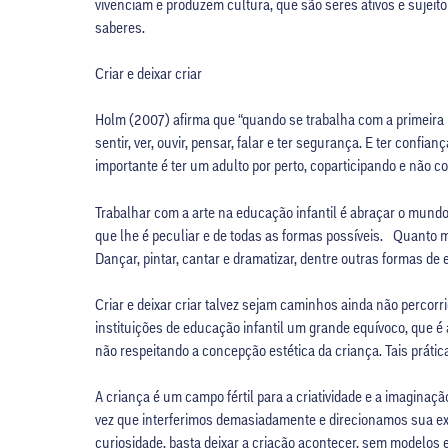
vivenciam e produzem cultura, que são seres ativos e sujeito
saberes.
Criar e deixar criar
Holm (2007) afirma que “quando se trabalha com a primeira in
sentir, ver, ouvir, pensar, falar e ter segurança. E ter confi
importante é ter um adulto por perto, coparticipando e não co
Trabalhar com a arte na educação infantil é abraçar o mundo 
que lhe é peculiar e de todas as formas possíveis. Quanto m
Dançar, pintar, cantar e dramatizar, dentre outras formas 
Criar e deixar criar talvez sejam caminhos ainda não perco
instituições de educação infantil um grande equívoco, que é
não respeitando a concepção estética da criança. Tais práti
A criança é um campo fértil para a criatividade e a imagin
vez que interferimos demasiadamente e direcionamos sua exp
curiosidade, basta deixar a criação acontecer, sem modelos 