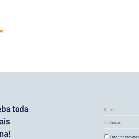
so
eba toda
ais
na!
Concordo com os te