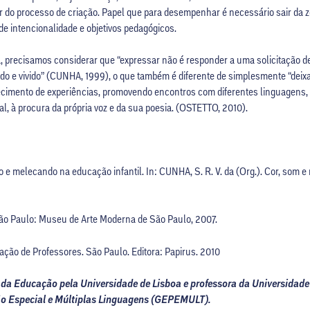
or do processo de criação. Papel que para desempenhar é necessário sair da z
de intencionalidade e objetivos pedagógicos.
ça, precisamos considerar que “expressar não é responder a uma solicitação 
ido e vivido” (CUNHA, 1999), o que também é diferente de simplesmente “deixa
quecimento de experiências, promovendo encontros com diferentes linguagens
, à procura da própria voz e da sua poesia. (OSTETTO, 2010).
 e melecando na educação infantil. In: CUNHA, S. R. V. da (Org.). Cor, som e
 São Paulo: Museu de Arte Moderna de São Paulo, 2007.
ação de Professores. São Paulo. Editora: Papirus. 2010
 da Educação pela Universidade de Lisboa e professora da Universidade
ão Especial e Múltiplas Linguagens (GEPEMULT).