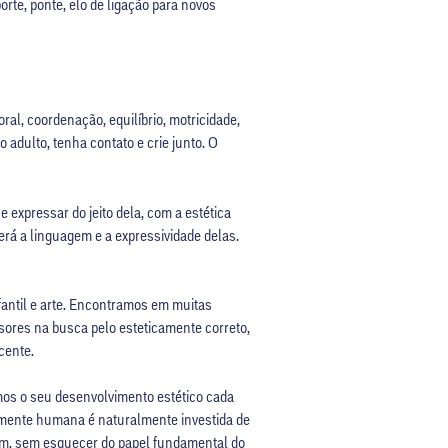
orte, ponte, elo de ligação para novos
al, coordenação, equilíbrio, mo­tricidade,
o adulto, tenha contato e crie junto. O
 expressar do jeito dela, com a estética
erá a linguagem e a expressividade delas.
fantil e arte. Encontramos em muitas
ssores na busca pelo esteticamente correto,
cente.
mos o seu desenvolvimento estético cada
A mente humana é naturalmente investida de
orém, sem esquecer do papel fundamental do