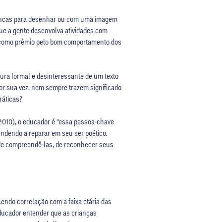
brancas para desenhar ou com uma imagem
que a gente desenvolva atividades com
das como prêmio pelo bom comportamento dos
ura formal e desinteressante de um texto
por sua vez, nem sempre trazem significado
ráticas?
(2010), o educador é “essa pessoa-chave
endendo a reparar em seu ser poético.
 de compreendê-las, de reconhecer seus
endo correlação com a faixa etária das
educador entender que as crianças