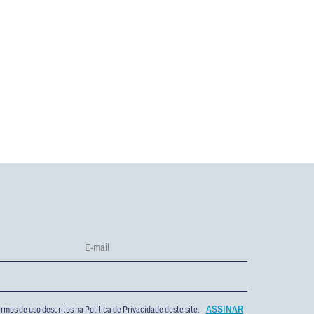
rmos de uso descritos na
Política de Privacidade
deste site.