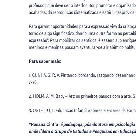
professor, que deve ser o interlocutor, promotor e organizad
acabadas, da reprodução sistematizada e estéril, desprovida 
Para garantir oportunidades para a expressão viva da crian
torno de algo significativo, dando uma outra forma ao perceb
expressão”. Para mobilizar os sentidos, é essencial o enri
meninos e meninas possam aventurar-se a ir além do habitual
Para saber mais:
1. CUNHA, S. R. V. Pintando, bordando, rasgando, desenhando
7-36.
2. HOLM. A. M. Baby – Art: os primeiros passos com a arte.
3. OSTETTO, L. Educação Infantil Saberes e Fazeres da Form
*Rosana Cintra
é pedagoga, pós-doutora em psicologia
onde lidera o Grupo de Estudos e Pesquisas em Educaç