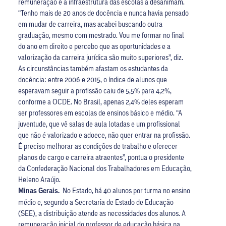
remuneração e a infraestrutura das escolas a desanimam.
“Tenho mais de 20 anos de docência e nunca havia pensado
em mudar de carreira, mas acabei buscando outra
graduação, mesmo com mestrado. Vou me formar no final
do ano em direito e percebo que as oportunidades e a
valorização da carreira jurídica são muito superiores”, diz.
As circunstâncias também afastam os estudantes da
docência: entre 2006 e 2015, o índice de alunos que
esperavam seguir a profissão caiu de 5,5% para 4,2%,
conforme a OCDE. No Brasil, apenas 2,4% deles esperam
ser professores em escolas de ensinos básico e médio. “A
juventude, que vê salas de aula lotadas e um profissional
que não é valorizado e adoece, não quer entrar na profissão.
É preciso melhorar as condições de trabalho e oferecer
planos de cargo e carreira atraentes”, pontua o presidente
da Confederação Nacional dos Trabalhadores em Educação,
Heleno Araújo.
Minas Gerais.
No Estado, há 40 alunos por turma no ensino
médio e, segundo a Secretaria de Estado de Educação
(SEE), a distribuição atende as necessidades dos alunos. A
remuneração inicial do professor de educação básica na