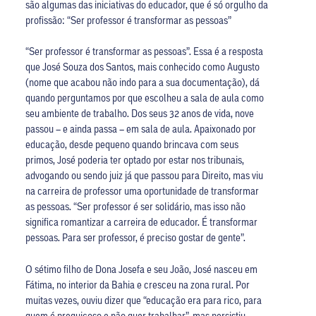
são algumas das iniciativas do educador, que é só orgulho da
profissão: “Ser professor é transformar as pessoas”
“Ser professor é transformar as pessoas”. Essa é a resposta
que José Souza dos Santos, mais conhecido como Augusto
(nome que acabou não indo para a sua documentação), dá
quando perguntamos por que escolheu a sala de aula como
seu ambiente de trabalho. Dos seus 32 anos de vida, nove
passou – e ainda passa – em sala de aula. Apaixonado por
educação, desde pequeno quando brincava com seus
primos, José poderia ter optado por estar nos tribunais,
advogando ou sendo juiz já que passou para Direito, mas viu
na carreira de professor uma oportunidade de transformar
as pessoas. “Ser professor é ser solidário, mas isso não
significa romantizar a carreira de educador. É transformar
pessoas. Para ser professor, é preciso gostar de gente”.
O sétimo filho de Dona Josefa e seu João, José nasceu em
Fátima, no interior da Bahia e cresceu na zona rural. Por
muitas vezes, ouviu dizer que “educação era para rico, para
quem é preguiçoso e não quer trabalhar”, mas persistiu,