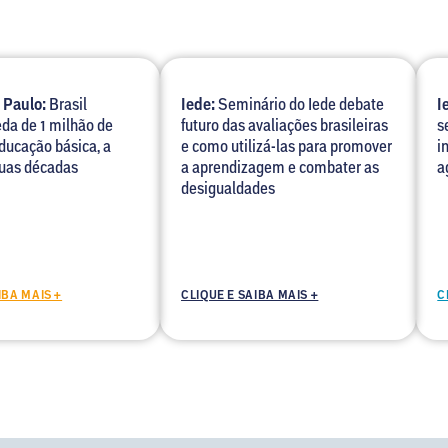
 Paulo:
Brasil
Iede:
Seminário do Iede debate
I
eda de 1 milhão de
futuro das avaliações brasileiras
s
ducação básica, a
e como utilizá-las para promover
i
uas décadas
a aprendizagem e combater as
a
desigualdades
IBA MAIS +
CLIQUE E SAIBA MAIS +
C