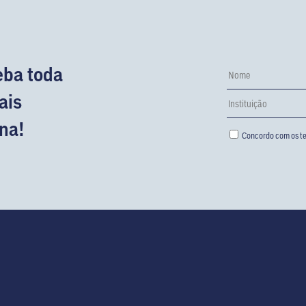
eba toda
ais
na!
Concordo com os te