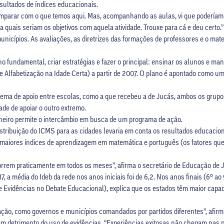
esultados de índices educacionais.
mparar com o que temos aqui. Mas, acompanhando as aulas, vi que poderíamos 
sa quais seriam os objetivos com aquela atividade. Trouxe para cá e deu certo.”
municípios. As avaliações, as diretrizes das formações de professores e o mat
 fundamental, criar estratégias e fazer o principal: ensinar os alunos e man
 Alfabetização na Idade Certa) a partir de 2007. O plano é apontado como u
tema de apoio entre escolas, como a que recebeu a de Jucás, ambos os grup
e de apoiar o outro extremo.
eiro permite o intercâmbio em busca de um programa de ação.
stribuição do ICMS para as cidades levaria em conta os resultados educacion
maiores índices de aprendizagem em matemática e português (os fatores qu
orrem praticamente em todos os meses”, afirma o secretário de Educação de J
 a média do Ideb da rede nos anos iniciais foi de 6,2. Nos anos finais (6º ao 9
de e Evidências no Debate Educacional), explica que os estados têm maior capa
lação, como governos e municípios comandados por partidos diferentes”, afirm
 em detrimento do uso de evidências. “Experiências exitosas não chegam nas 