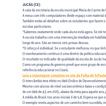
JUCÁS (CE)
A sala da secretaria da escola municipal Maria do Carmo da 
A mesa com três computadores divide espaço com material de 
Também estão ali detalhes sobre os estudantes que fazem o 
escolas particulares.
“Sabemos exatamente onde cada aluno está agora. Se ele tem um
A escola trabalha com uma intervenção imediata em habilida
longo do ano. São ao menos seis provas dessas.
“O reforço é individual. Se o estudante melhorou no que tinha 
O monitoramento contínuo é uma diretriz da política educacio
O resultado no indicador de qualidade da escola de Jucás h
Como um programa do governo prevê que esse grupo de escola
referência educacional no Ceará.
Leia a reportagem completa no site da Folha de S.Paul
O intercâmbio teve efeito no Ideb (Índice de Desenvolviment
Mesmo com alunos de nível socioeconômico baixo e condições
de um Ideb de 4,5 em 2015, abaixo da meta para aquele ano, 
A média do Brasil nos anos iniciais é de 5,8. Espera-se que 
O exemplo revela aspectos de um caminho bem-sucedido, mas