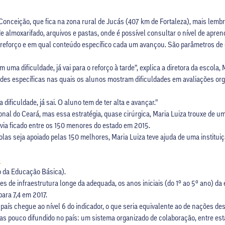
Conceição, que fica na zona rural de Jucás (407 km de Fortaleza), mais lemb
almoxarifado, arquivos e pastas, onde é possível consultar o nível de apren
reforço e em qual conteúdo específico cada um avançou. São parâmetros de g
a dificuldade, já vai para o reforço à tarde”, explica a diretora da escola, Ma
des específicas nas quais os alunos mostram dificuldades em avaliações or
dificuldade, já sai. O aluno tem de ter alta e avançar.”
nal do Ceará, mas essa estratégia, quase cirúrgica, Maria Luiza trouxe de um
avia ficado entre os 150 menores do estado em 2015.
s seja apoiado pelas 150 melhores, Maria Luiza teve ajuda de uma instituiç
o
o da Educação Básica).
 de infraestrutura longe da adequada, os anos iniciais (do 1º ao 5º ano) d
para 7,4 em 2017.
o país chegue ao nível 6 do indicador, o que seria equivalente ao de nações de
 pouco difundido no país: um sistema organizado de colaboração, entre esta