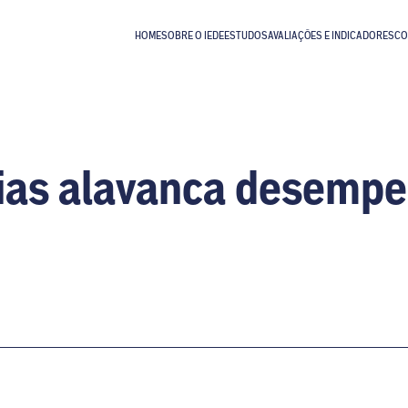
HOME
SOBRE O IEDE
ESTUDOS
AVALIAÇÕES E INDICADORES
CO
cias alavanca desemp