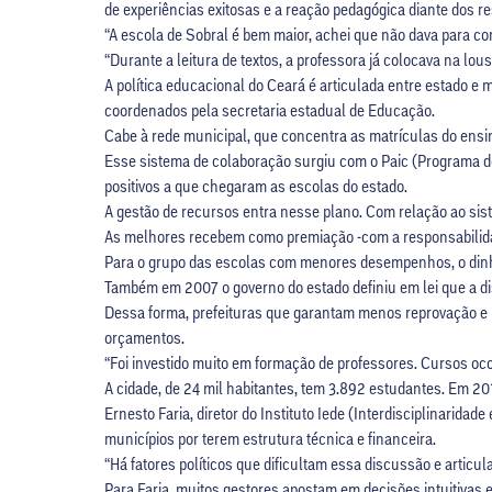
de experiências exitosas e a reação pedagógica diante dos r
“A escola de Sobral é bem maior, achei que não dava para co
“Durante a leitura de textos, a professora já colocava na lou
A política educacional do Ceará é articulada entre estado e 
coordenados pela secretaria estadual de Educação.
Cabe à rede municipal, que concentra as matrículas do ensino
Esse sistema de colaboração surgiu com o Paic (Programa de
positivos a que chegaram as escolas do estado.
A gestão de recursos entra nesse plano. Com relação ao sis
As melhores recebem como premiação -com a responsabilidad
Para o grupo das escolas com menores desempenhos, o dinh
Também em 2007 o governo do estado definiu em lei que a di
Dessa forma, prefeituras que garantam menos reprovação e 
orçamentos.
“Foi investido muito em formação de professores. Cursos oc
A cidade, de 24 mil habitantes, tem 3.892 estudantes. Em 2017,
Ernesto Faria, diretor do Instituto Iede (Interdisciplinarida
municípios por terem estrutura técnica e financeira.
“Há fatores políticos que dificultam essa discussão e articu
Para Faria, muitos gestores apostam em decisões intuitivas