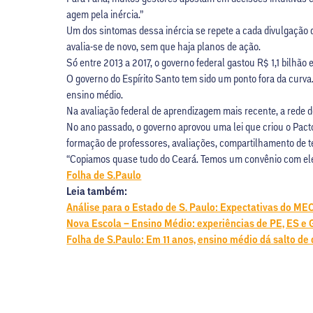
agem pela inércia.”
Um dos sintomas dessa inércia se repete a cada divulgação d
avalia-se de novo, sem que haja planos de ação.
Só entre 2013 a 2017, o governo federal gastou R$ 1,1 bilhão
O governo do Espírito Santo tem sido um ponto fora da curv
ensino médio.
Na avaliação federal de aprendizagem mais recente, a rede d
No ano passado, o governo aprovou uma lei que criou o Pac
formação de professores, avaliações, compartilhamento de te
“Copiamos quase tudo do Ceará. Temos um convênio com eles
Folha de S.Paulo
Leia também:
Análise para o Estado de S. Paulo: Expectativas do ME
Nova Escola – Ensino Médio: experiências de PE, ES e
Folha de S.Paulo: Em 11 anos, ensino médio dá salto d