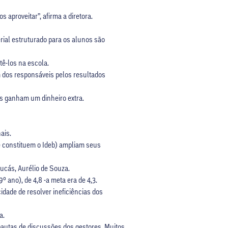
aproveitar”, afirma a diretora.
erial estruturado para os alunos são
tê-los na escola.
m dos responsáveis pelos resultados
os ganham um dinheiro extra.
ais.
e constituem o Ideb) ampliam seus
ucás, Aurélio de Souza.
º ano), de 4,8 -a meta era de 4,3.
cidade de resolver ineficiências dos
a.
pautas de discussões dos gestores. Muitos