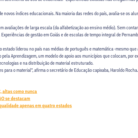
e novos índices educacionais. Na maioria das redes do país, avalia-se os alu
 em avaliações de larga escala (da alfabetização ao ensino médio). Sem contar
a. Experiências de gestão em Goiás e de escolas de tempo integral de Pernam
o estado liderou no país nas médias de português e matemática -mesmo que ai
to pela Aprendizagem, um modelo de apoio aos municípios que colocam, por e
cnologias e na distribuição de material estruturado.
 para o material”, afirma o secretário de Educação capixaba, Haroldo Rocha
C, altas como nunca
 GO se destacam
e qualidade apenas em quatro estados