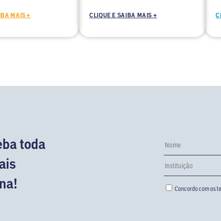
IBA MAIS +
CLIQUE E SAIBA MAIS +
C
eba toda
ais
na!
Concordo com os te