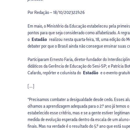
Por Redação –
18/10/202322h26
Em maio, o Ministério da Educação estabeleceu pela primei
pontos para que seja considerado como alfabetizado. A regra, 
o
Estadão
realizou nesta quarta-feira, 18, uma edição do M
debater por que o Brasil ainda não consegue ensinar suas cr
Participaram Ernesto Faria, diretor-fundador do Interdiscipl
didáticos da Gerência de Educação do Sesi-SP; e Patrícia 
Cafardo, repórter e colunista do
Estadão
e o evento gratui
[…]
“Precisamos combater a desigualdade desde cedo. Esses alu
olhamos a aprendizagem adequada para o 2.º ano já temos o n
estabelecido esse critério, mas e se a gente estiver legitim
medida de evolução esperada dentro da escala de um aluno 
finais. Mas na verdade é o resultado do 5.º ano que está supe