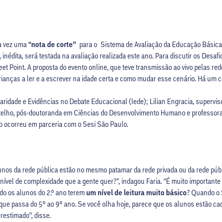
ra vez uma
“nota de corte”
para o Sistema de Avaliação da Educação Básica (
inédita, será testada na avaliação realizada este ano. Para discutir os Desafi
eet Point. A proposta do evento online, que teve transmissão ao vivo pelas re
ianças a ler e a escrever na idade certa e como mudar esse cenário. Há um c
inaridade e Evidências no Debate Educacional (Iede); Lilian Engracia, supervis
Botelho, pós-doutoranda em Ciências do Desenvolvimento Humano e professora
to ocorreu em parceria com o Sesi São Paulo.
nos da rede pública estão no mesmo patamar da rede privada ou da rede púb
ível de complexidade que a gente quer?”, indagou Faria. “É muito importante 
ando os alunos do 2.º ano terem
um nível de leitura muito básico
? Quando o 
que passa do 5º ao 9º ano. Se você olha hoje, parece que os alunos estão 
restimado”, disse.