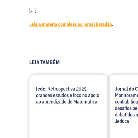
[…]
Leia a matéria completa no jornal Estadão
.
LEIA TAMBÉM
Iede:
Retrospectiva 2025:
Jornal do 
grandes estudos e foco no apoio
Monitorame
ao aprendizado de Matemática
confiabilid
desafios p
debatidos 
Jeduca