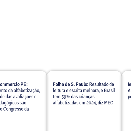
Commercio PE:
Folha de S. Paulo:
Resultado de
I
nto da alfabetização,
leitura e escrita melhora, e Brasil
A
ade das avaliações e
tem 59% das crianças
p
edagógicos são
alfabetizadas em 2024, diz MEC
no Congresso da