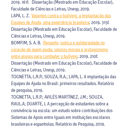
2019. 161f. Dissertação (Mestrado em Educação Escolar),
Faculdade de Ciências e Letras, Unesp, 2019.
LAPA, L. Z.
Valentes contra o bullying: a implantação das
Equipes de Ajuda, uma experiência brasileira
. 2019. 315f.
Dissertação (Mestrado em Educação Escolar), Faculdade de
Ciências e Letras, Unesp, 2019.
BOMFIM, S. A. B.
Respeito, justiça e solidariedade no
coração de quem ajuda: valores morais e protagonismo
entre alunos para combater o bullying
. 2019. 210f.
Dissertação (Mestrado em Educação Escolar), Faculdade de
Ciências e Letras, Unesp, 2019.
TOGNETTA, L.R.P.; SOUZA, R.A.; LAPA, L. A implantação das
Equipes de Ajuda no Brasil: primeiros resultados. Relatório
de pesquisa, 2019.
TOGNETTA, L.R.P.; AVILÉS MARTÍNEZ, J.M.; SOUZA,
RAUL.A; DUARTE, L A percepção de estudantes sobre a
convivência na escola: um estudo sobre contribuições dos
Sistemas de Apoio entre Iguais em instituições escolares
brasileiras e espanholas. Relatório de Pesquisa, 2019.