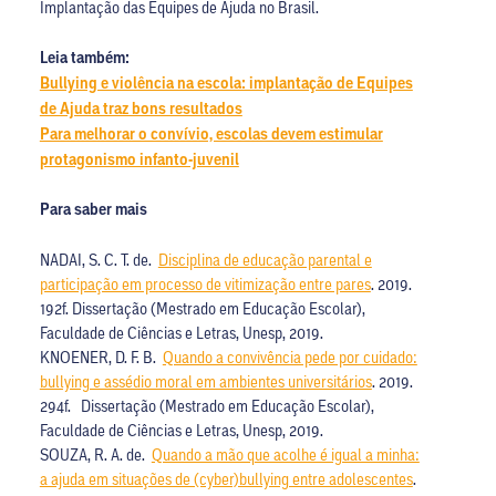
Implantação das Equipes de Ajuda no Brasil.
Leia também:
Bullying e violência na escola: implantação de Equipes
de Ajuda traz bons resultados
Para melhorar o convívio, escolas devem estimular
protagonismo infanto-juvenil
Para saber mais
NADAI, S. C. T. de.
Disciplina de educação parental e
participação em processo de vitimização entre pares
. 2019.
192f. Dissertação (Mestrado em Educação Escolar),
Faculdade de Ciências e Letras, Unesp, 2019.
KNOENER, D. F. B.
Quando a convivência pede por cuidado:
bullying e assédio moral em ambientes universitários
. 2019.
294f. Dissertação (Mestrado em Educação Escolar),
Faculdade de Ciências e Letras, Unesp, 2019.
SOUZA, R. A. de.
Quando a mão que acolhe é igual a minha:
a ajuda em situações de (cyber)bullying entre adolescentes
.