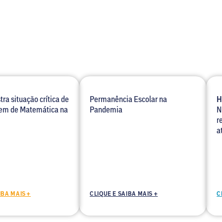
ra situação crítica de
Permanência Escolar na
H
em de Matemática na
Pandemia
N
r
a
IBA MAIS +
CLIQUE E SAIBA MAIS +
C