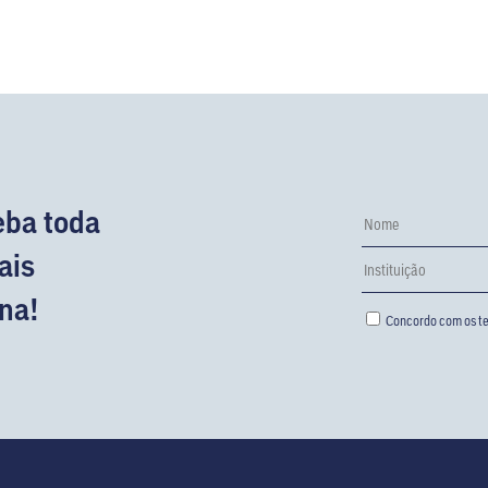
eba toda
ais
na!
Concordo com os te