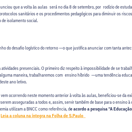
nunciou que a volta às aulas será no dia 8 de setembro, por rodízio de estud
 protocolos sanitários e os procedimentos pedagógicos para diminuir os risc
 de isolamento social.
anho do desafio logístico do retorno —o que justifica anunciar com tanta ant
atividades presenciais. O primeiro diz respeito à impossibilidade de se traba
, de alguma maneira, trabalharemos com ensino híbrido —uma tendência educ
este ano letivo.
 vem ocorrendo neste momento anterior à volta às aulas, beneficiou-se da 
serem asseguradas a todos e, assim, servir também de base para o ensino à 
emia utilizam a BNCC como referência, d
e acordo a pesquisa “A Educação 
.
Leia a coluna na íntegra na Folha de S.Paulo